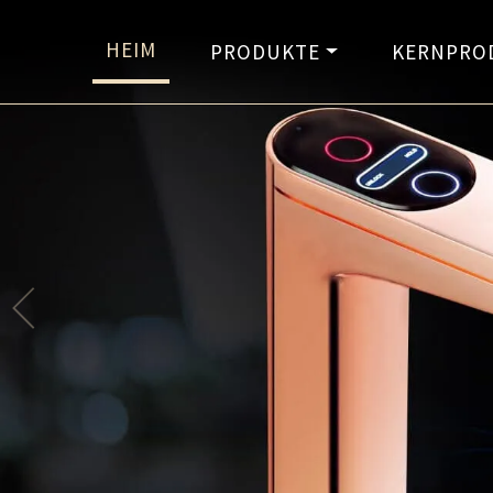
HEIM
PRODUKTE
KERNPRO
B
Füllwass
kühles Was