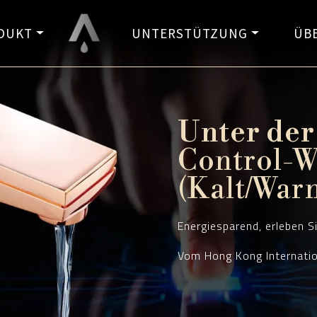
DUKT
UNTERSTÜTZUNG
ÜB
Unter der
Control-W
er
(Kalt/War
ser
Energiesparend, erleben Si
Vom Hong Kong Internatio