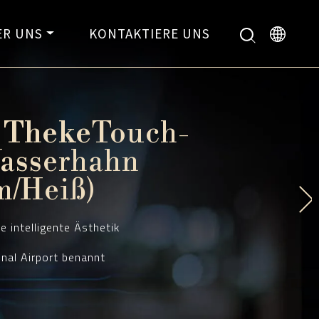
ER UNS
KONTAKTIERE UNS
 Theke
Touch-
asserhahn
m/Heiß)
e intelligente Ästhetik
nal Airport benannt