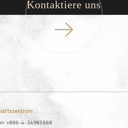
Kontaktiere uns
häftszentrum
on:
+886-4-24965668