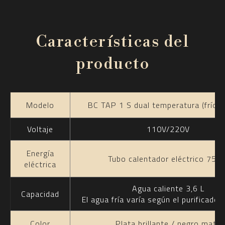
Características del
producto
Modelo
BC TAP 1 S dual temperatura (frío y
Voltaje
110V/220V
Energía
Tubo calentador eléctrico 750
eléctrica
Agua caliente 3,6 L
Capacidad
El agua fría varía según el purificador
Color
Plata brillante / negro mate