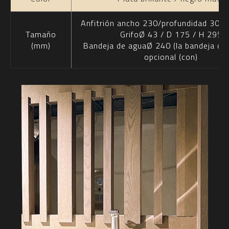
Anfitrión ancho 230/profundidad 300/
Tamaño
GrifoØ 43 / D 175 / H 295
(mm)
Bandeja de aguaØ 240 (la bandeja de
opcional (con)