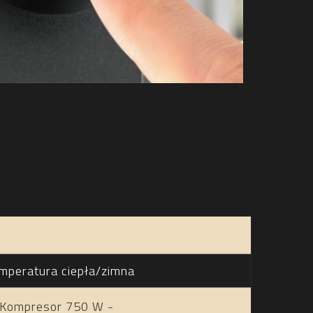
mperatura ciepła/zimna
a Kompresor 750 W -