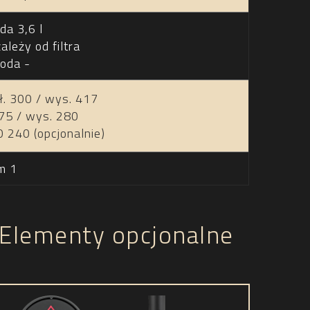
a 3,6 l
leży od filtra
oda -
ł. 300 / wys. 417
175 / wys. 280
 240 (opcjonalnie)
m 1
Elementy opcjonalne