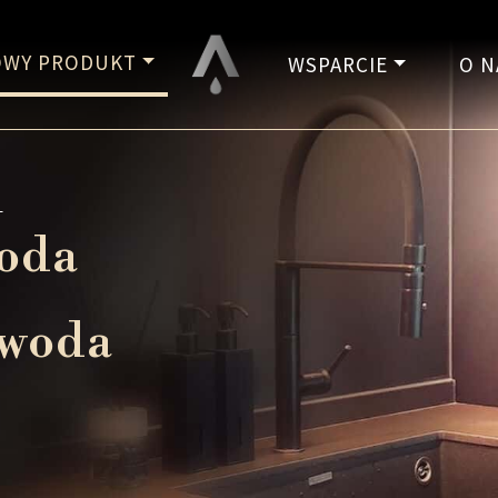
WY PRODUKT
WSPARCIE
O N
y
woda
 woda