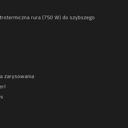
trotermiczna rura (750 W) do szybszego
na zarysowania
erl
ni