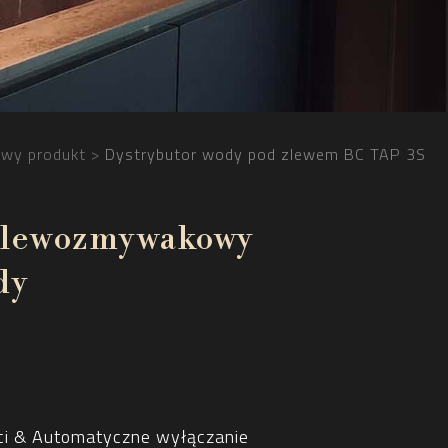
wy produkt
Dystrybutor wody pod zlewem BC TAP 3S
zlewozmywakowy
dy
ci & Automatyczne wyłączanie