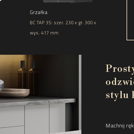
Grzałka
BC TAP 3S: szer. 230 x gł. 300 x
wys. 417 mm
Prost
odzwi
stylu
Machnij ręk