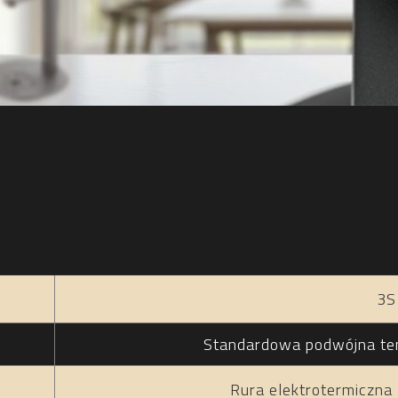
3S
Standardowa podwójna te
Rura elektrotermiczn