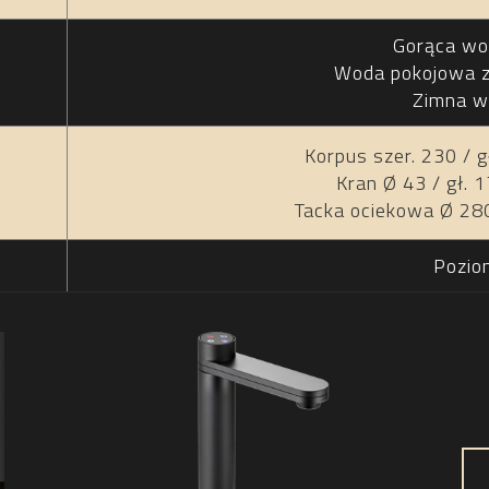
Gorąca wod
Woda pokojowa za
Zimna w
Korpus szer. 230 / g
Kran Ø 43 / gł. 
Tacka ociekowa Ø 280
Pozio