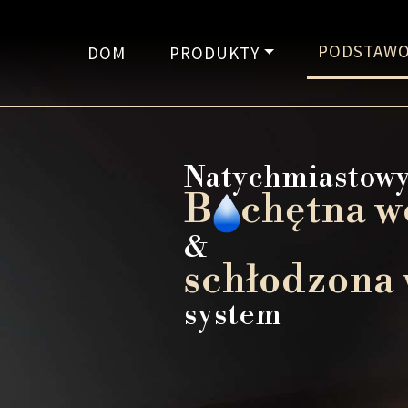
PODSTAWO
DOM
PRODUKTY
Natychmiastow
B
chętna 
&
schłodzona
system