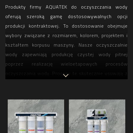
Produkty firmy AQUATEK do oczyszczania wody
oferują szeroką gamę dostosowywalnych opcji
produkcji kontraktowej. To dostosowanie obejmuje
wybory związane z rozmiarem, kolorem, projektem i
kształtem korpusu maszyny. Nasze oczyszczalnie
wody zapewniają produkcję czystej wody pitnej
poprzez realizację wieloetapowych procesów
oczyszczania wody. Procesy te skutecznie usuwają z
wody różne zanieczyszczenia i szkodliwe substancje.
W niektórych modelach wkłady filtracyjne mają
imponująco mały minimalny rozmiar porów
filtracyjnych, sięgający 0,0001 mikrona. Ta dbałość o
szczegóły pozwala nam zapewnić wyjątkowe
wrażenia z wody pitnej dostosowane do Twoich