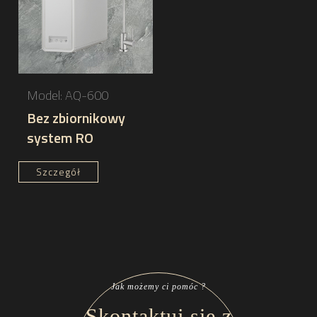
OEM możemy spełnić Twoje specyficzne
wymagania, niezależnie od tego, czy chodzi o
stworzenie zupełnie nowego projektu, czy
testowanie świeżego modelu. Nasza
elastyczność pozwala nam dostosować
Model: AQ-600
oczyszczacze wody, które idealnie pasują do
Bez zbiornikowy
system RO
unikalnych potrzeb i marki Twojej firmy.
Szczegół
Jak możemy ci pomóc ?
Skontaktuj się z