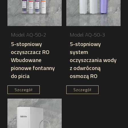
szerokie międzynarodowe uznanie.
Materiały wysokiej jakości
Aby utrzymać stały poziom jakości produktów,
AQUATEK wybiera materiały najwyższej jakości,
Model: AQ-50-2
Model: AQ-50-3
dostarczane przez dostawców z wieloletnim
5-stopniowy
5-stopniowy
doświadczeniem produkcyjnym. Zaawansowane
oczyszczacz RO
system
technologicznie wkłady filtracyjne gwarantują
Wbudowane
oczyszczania wody
dostarczanie wody o wysokiej czystości, z
pionowe fontanny
z odwróconą
najmniejszym rozmiarem porów filtracyjnych
do picia
osmozą RO
sięgającym imponującego 0,0001 nanometra.
Szczegół
Szczegół
Nasza rygorystyczna polityka jakości jest
podstawą naszej wyjątkowej reputacji w branży.
Produkcja kontraktowa na zamówienie OEM
Dzięki szerokiemu doświadczeniu jako producent