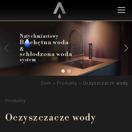
Natychmiastowy
B
B
chętna woda
chętna woda
&
schłodzona woda
schłodzona woda
system
Dom
Produkty
Oczyszczacze wody
Produkty
Oczyszczacze wody