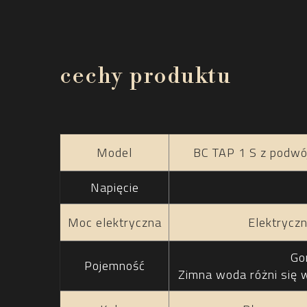
cechy produktu
Model
BC TAP 1 S z podwój
Napięcie
Moc elektryczna
Elektrycz
Go
Pojemność
Zimna woda różni się 