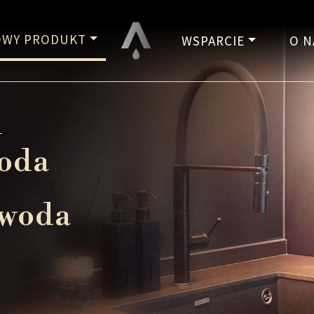
WY PRODUKT
WSPARCIE
O N
y
woda
 woda