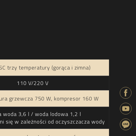
SC trzy temperatury (gorąca i zimna)
110 V/220 V
rura grzewcza 750 W, kompresor 160 W
 woda 3,6 l / woda lodowa 1,2 l
ni się w zależności od oczyszczacza wody