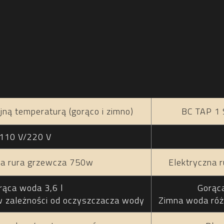
ną temperaturą (gorąco i zimno)
BC TAP 1 
110 V/220 V
na rura grzewcza 750w
Elektryczna 
rąca woda 3,6 l
Gorąca
w zależności od oczyszczacza wody
Zimna woda róż