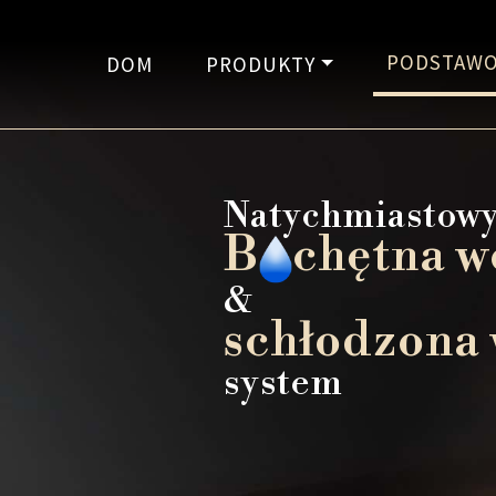
PODSTAWO
DOM
PRODUKTY
Natychmiastow
B
chętna 
&
schłodzona
system