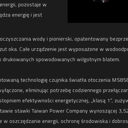
energii, pozostaje w
ędza energię i jest
oczyszczania wody i pionierski, opatentowany bezp
zut oka. Całe urządzenie jest wyposażone w wodoodpo
tek drukowanych spowodowanych wilgotnym blatem.
towaną technologię czujnika światła otoczenia M5858
wyłączone, eliminując potrzebę codziennego przełączan
topniem efektywności energetycznej, „klasą 1”, zużyw
stawie stawki Taiwan Power Company wynoszącej 3,52 
e w oszczędzanie energii, ochronę środowiska i dobros