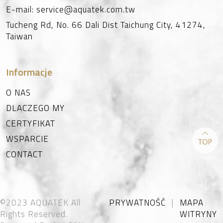
E-mail:
service@aquatek.com.tw
Tucheng Rd, No. 66
Dali Dist
Taichung City
,
41274
,
Taiwan
Informacje
O NAS
DLACZEGO MY
CERTYFIKAT
WSPARCIE
CONTACT
©2023 AQUATEK All
PRYWATNOŚĆ
|
MAPA
Rights Reserved.
WITRYNY