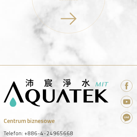
umożliwia elastyczne projektowanie wysokiej
jakości wkładów filtracyjnych wyłącznie dla
Twojej marki.
Współpracując z AQUATEK , możesz mieć pewność,
że nasze wkłady filtracyjne przyczynią się do
bezpieczeństwa, jakości i wydajności Twoich
produktów do oczyszczania wody i wody pitnej.
Podkreślamy znaczenie wysokiej jakości materiałów,
szeroko zakrojonych testów, bezpieczeństwa
chemicznego i elastyczności w tworzeniu
niestandardowych wkładów filtracyjnych, które
spełniają wymagania konkretnej marki.
Centrum biznesowe
Telefon:
+886-4-24965668