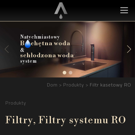
Natychmiastowy
B
B
chętna woda
chętna woda
&
schłodzona woda
schłodzona woda
system
Dom
Produkty
Filtr kasetowy RO
Produkty
Filtry, Filtry systemu RO