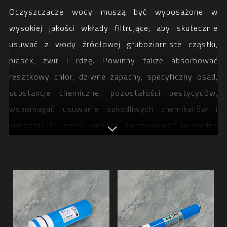
Oczyszczacze wody muszą być wyposażone w
wysokiej jakości wkłady filtrujące, aby skutecznie
usuwać z wody źródłowej gruboziarniste cząstki,
piasek, żwir i rdzę. Powinny także absorbować
resztkowy chlor, dziwne zapachy, specyficzny osad,
substancje chemiczne, pozostałości pestycydów,
wspomagać usuwanie szkodliwych chemikaliów i
pozostałości metali ciężkich, zatrzymywać niezbędne
minerały i pierwiastki śladowe o wielkości 0,1
mikrona, optymalizować końcową jakość wody i
poprawiać smak (gładkość i słodycz).
Wkłady filtracyjne AQUATEK obejmują procesy
oczyszczania wody zgodne ze specyfikacjami